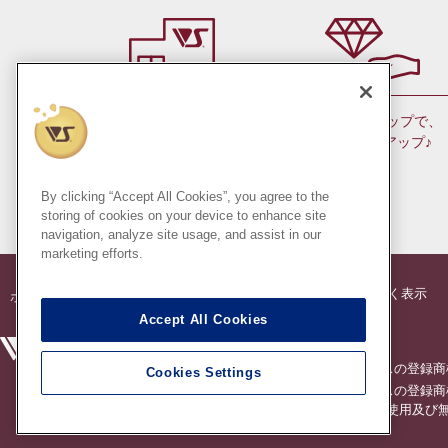
会員ランクアップで、
お近くの店舗で
ポイントもアップ♪
お受け取り！
（日本国内のみ）
By clicking “Accept All Cookies”, you agree to the
storing of cookies on your device to enhance site
navigation, analyze site usage, and assist in our
marketing efforts.
®
®
特定商法に基づく表示
ボークス
公式 ドルフィー
オンラインストア
Accept All Cookies
創作造形©造形村/ボークス
®
スーパードルフィー
は株式会社ボークスの登録商
Cookies Settings
®
ドルフィードリーム
は株式会社ボークスの登録商
※このコンテンツ内の情報、画像の二次使用及び