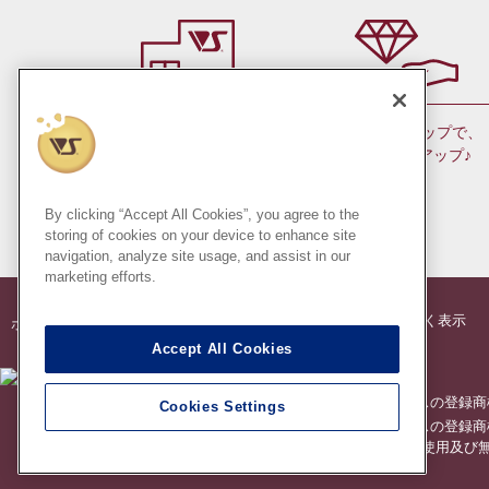
会員ランクアップで、
お近くの店舗で
ポイントもアップ♪
お受け取り！
（日本国内のみ）
By clicking “Accept All Cookies”, you agree to the
storing of cookies on your device to enhance site
navigation, analyze site usage, and assist in our
marketing efforts.
®
®
特定商法に基づく表示
ボークス
公式 ドルフィー
オンラインストア
Accept All Cookies
創作造形©造形村/ボークス
®
スーパードルフィー
は株式会社ボークスの登録商
Cookies Settings
®
ドルフィードリーム
は株式会社ボークスの登録商
※このコンテンツ内の情報、画像の二次使用及び