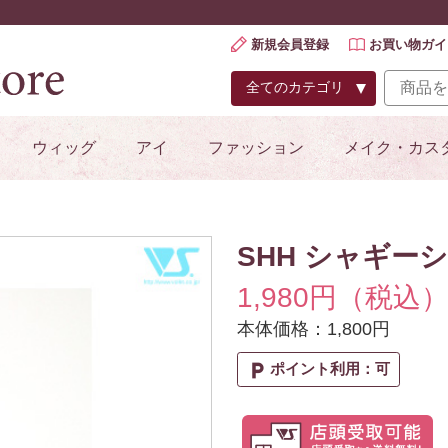
新規会員登録
お買い物ガイ
ウィッグ
アイ
ファッション
メイク・カス
SHH シャギー
1,980円（税込
本体価格：1,800円
local_parking
ポイント利用：可