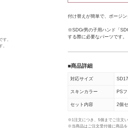
付け替えが簡単で、ポージン
※SDGr男の子用ハンド「SDGrB-H
する際に必要なパーツです。
です。
す。
■商品詳細
対応サイズ
SD1
スキンカラー
PS
セット内容
2個
※1注文につき、5個までご注文
※当商品はご注文受付後に商品を