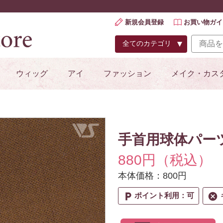
新規会員登録
お買い物ガイ
ウィッグ
アイ
ファッション
メイク・カス
vfyy4xg9785r
手首用球体パー
880円（税込）
本体価格：800円
local_parking
cancel
ポイント利用：可