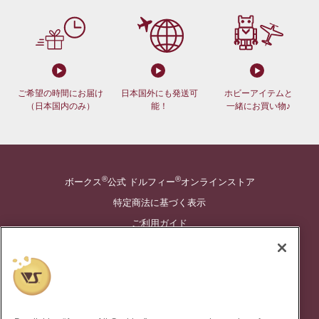
ご希望の時間にお届け
日本国外にも発送可
ホビーアイテムと
（日本国内のみ）
能！
一緒にお買い物♪
®
®
ボークス
公式 ドルフィー
オンラインストア
特定商法に基づく表示
ご利用ガイド
創作造形©造形村/ボークス
®
スーパードルフィー
は株式会社ボークスの登録商標です。
®
ドルフィードリーム
は株式会社ボークスの登録商標です。