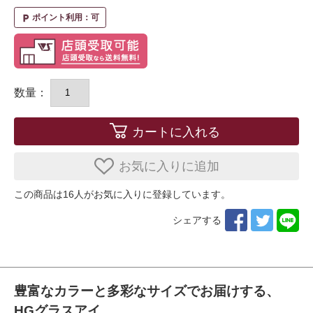
ポイント利用：可
local_parking
数量：
カートに入れる
お気に入りに追加
この商品は
16
人がお気に入りに登録しています。
シェアする
豊富なカラーと多彩なサイズでお届けする、
HGグラスアイ。